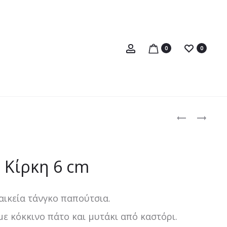
Account
0
0
Produc
ΑΦΡΟΔΊΤΗ
ΚΊΡΚΗ
PALE
naviga
ROSE
6
Κίρκη 6 cm
CM
αικεία τάνγκο παπούτσια.
με κόκκινο πάτο και μυτάκι από καστόρι.