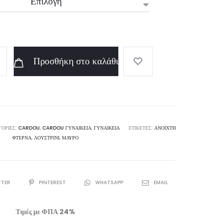
Προσθήκη στο καλάθι
ΓΟΡΊΕΣ:
CARDOU
,
CARDOU ΓΥΝΑΙΚΕΊΑ
,
ΓΥΝΑΙΚΕΊΑ
ΕΤΙΚΈΤΕΣ:
ΑΝΟΙΧΤΉ
ΦΤΈΡΝΑ
,
ΛΟΥΣΤΡΊΝΙ
,
ΜΑΎΡΟ
TTER
PINTEREST
WHATSAPP
EMAIL
Τιμές με ΦΠΑ 24%