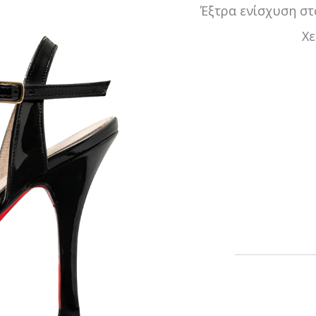
Έξτρα ενίσχυση στ
Χε